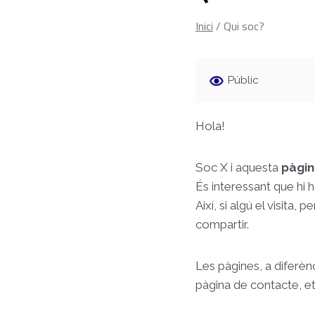
Inici
/
Qui soc?
Públic
Hola!
Soc X i aquesta
pàgi
És interessant que hi 
Així, si algú el visit
compartir.
Les pàgines, a diferèn
pàgina de contacte, et