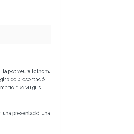
i la pot veure tothom.
àgina de presentació.
ormació que vulguis
om una presentació, una