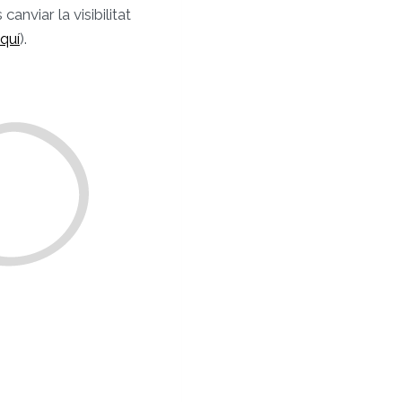
anviar la visibilitat
quí
).