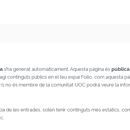
na
s’ha generat automàticament. Aquesta pàgina és
pública
hagi continguts públics en el teu espai Folio, com aquesta p
a, però no és membre de la comunitat UOC podrà veure la inf
cia de les entrades, solen tenir continguts més estàtics, c
c.