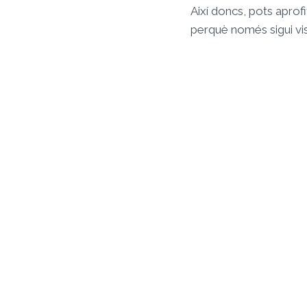
Així doncs, pots aprofi
perquè només sigui v