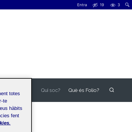
Entra
19
3
Qui soc?
Què és Folio?
ment totes
r-te
teus hàbits
cies fent
kies.