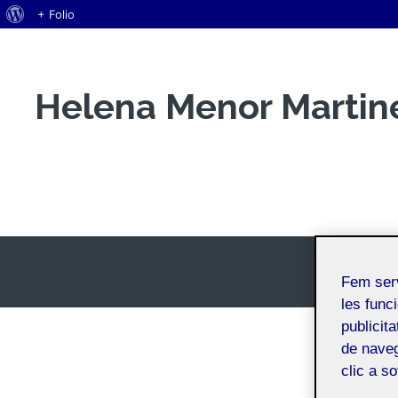
Quant
+ Folio
Vés
al
al
WordPress
contingut
Helena Menor Martin
Espai Personal
Fem ser
les funci
publicit
de naveg
clic a s