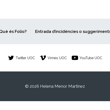
Què és Folio?
Entrada d’incidències o suggeriment
Twitter UOC
Vimeo UOC
YouTube UOC
© 2026 Helena Menor Martinez
 estudiant de la Universitat Oberta de Catalunya. Qualsevol c