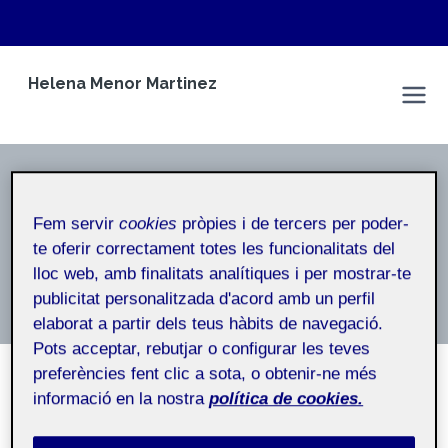
Vés
Helena Menor Martinez
al
Espai Personal
contingut
20221
Fem servir
cookies
pròpies i de tercers per poder-
Inici
/
20221
te oferir correctament totes les funcionalitats del
lloc web, amb finalitats analítiques i per mostrar-te
20221
publicitat personalitzada d'acord amb un perfil
elaborat a partir dels teus hàbits de navegació.
Pots acceptar, rebutjar o configurar les teves
preferències fent clic a sota, o obtenir-ne més
informació en la nostra
política de cookies.
NO CATEGORITZAT
Per
Helena Menor Martinez
13 gener, 2023