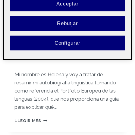
Acceptar
Comp. formació
Públic
Rebutjar
disciplinària en
llengua i literatura
cast.
Configurar
MI AUTOBIOGRAFÍA LINGÜÍSTICA
Mi nombre es Helena y voy a tratar de
resumir mi autobiografía lingüística tomando
como referencia el Portfolio Europeu de las
lenguas (2004), que nos proporciona una guía
para explicar qué,…
LLEGIR MÉS